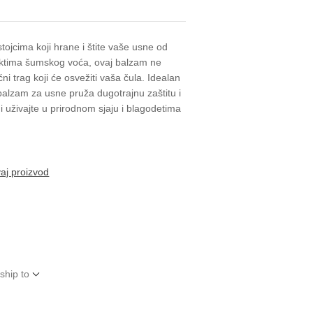
ojcima koji hrane i štite vaše usne od
aktima šumskog voća, ovaj balzam ne
ćni trag koji će osvežiti vaša čula. Idealan
alzam za usne pruža dugotrajnu zaštitu i
i uživajte u prirodnom sjaju i blagodetima
vaj proizvod
ship to