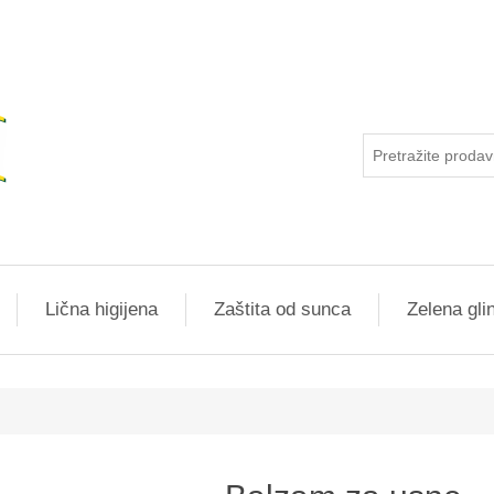
Lična higijena
Zaštita od sunca
Zelena gli
dnost atributa