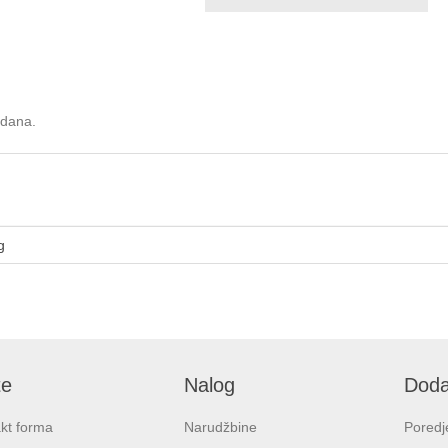
 dana.
g
te
Nalog
Doda
kt forma
Narudžbine
Poredj