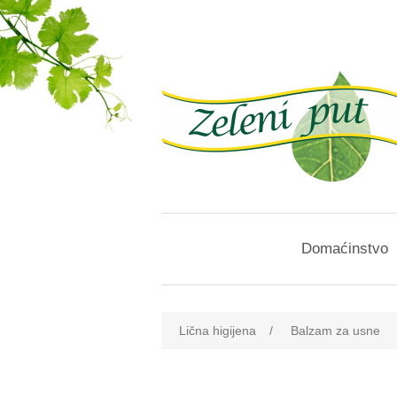
Domaćinstvo
Naziv atributa
vre
Lična higijena
/
Balzam za usne