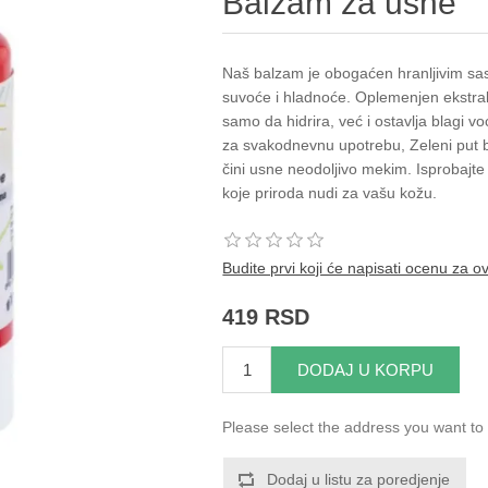
Balzam za usne
Naš balzam je obogaćen hranljivim sast
suvoće i hladnoće. Oplemenjen ekstr
samo da hidrira, već i ostavlja blagi vo
za svakodnevnu upotrebu, Zeleni put b
čini usne neodoljivo mekim. Isprobajte 
koje priroda nudi za vašu kožu.
Budite prvi koji će napisati ocenu za o
419 RSD
DODAJ U KORPU
Please select the address you want to 
Dodaj u listu za poredjenje