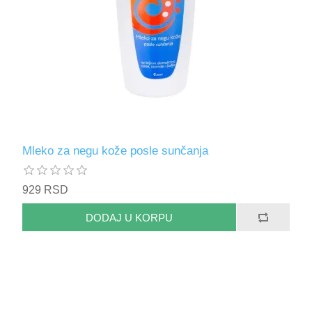
Mleko za negu kože posle sunčanja
929 RSD
DODAJ U KORPU