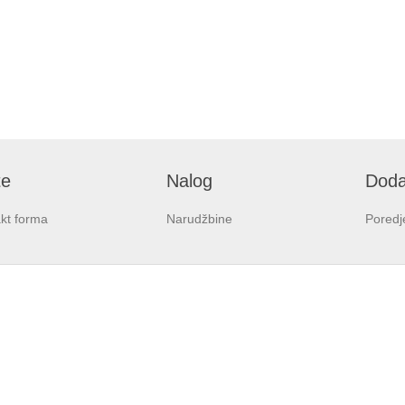
te
Nalog
Doda
kt forma
Narudžbine
Poredj