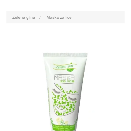
Naziv atributa
vrednost atributa
Zelena glina
/
Maska za lice