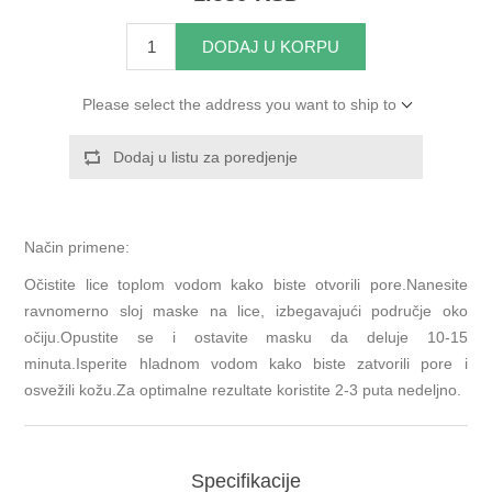
DODAJ U KORPU
Please select the address you want to ship to
Dodaj u listu za poredjenje
Način primene:
Očistite lice toplom vodom kako biste otvorili pore.Nanesite
ravnomerno sloj maske na lice, izbegavajući područje oko
očiju.Opustite se i ostavite masku da deluje 10-15
minuta.Isperite hladnom vodom kako biste zatvorili pore i
osvežili kožu.Za optimalne rezultate koristite 2-3 puta nedeljno.
Specifikacije