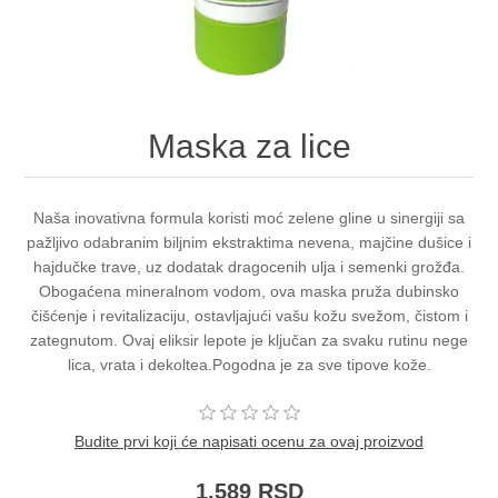
Maska za lice
Naša inovativna formula koristi moć zelene gline u sinergiji sa
pažljivo odabranim biljnim ekstraktima nevena, majčine dušice i
hajdučke trave, uz dodatak dragocenih ulja i semenki grožđa.
Obogaćena mineralnom vodom, ova maska pruža dubinsko
čišćenje i revitalizaciju, ostavljajući vašu kožu svežom, čistom i
zategnutom. Ovaj eliksir lepote je ključan za svaku rutinu nege
lica, vrata i dekoltea.Pogodna je za sve tipove kože.
Budite prvi koji će napisati ocenu za ovaj proizvod
1.589 RSD