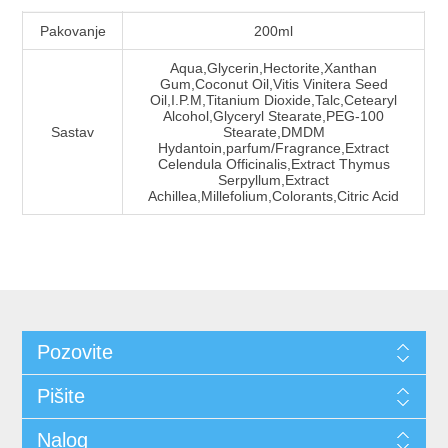
Pakovanje
200ml
Aqua,Glycerin,Hectorite,Xanthan
Gum,Coconut Oil,Vitis Vinitera Seed
Oil,I.P.M,Titanium Dioxide,Talc,Cetearyl
Alcohol,Glyceryl Stearate,PEG-100
Sastav
Stearate,DMDM
Hydantoin,parfum/Fragrance,Extract
Celendula Officinalis,Extract Thymus
Serpyllum,Extract
Achillea,Millefolium,Colorants,Citric Acid
Pozovite
Pišite
Nalog