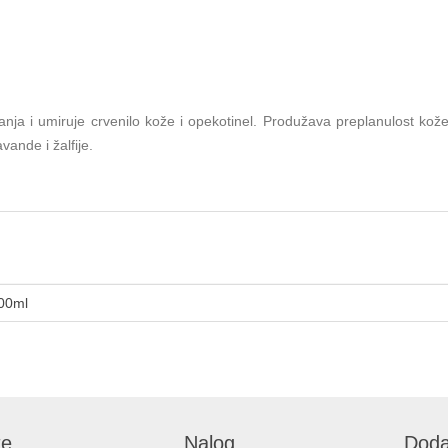
čanja i umiruje crvenilo kože i opekotinel. Produžava preplanulost kože
vande i žalfije.
00ml
te
Nalog
Doda