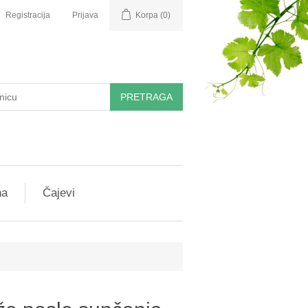
Registracija
Prijava
Korpa
(0)
PRETRAGA
na
Čajevi