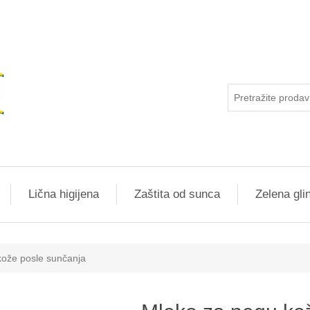
Lična higijena
Zaštita od sunca
Zelena gli
dnost atributa
kože posle sunčanja