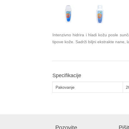
Intenzivno hidrira i hladi kožu posle sun
tipove kože. Sadrži biljni ekstrakte nane, la
Specifikacije
Pakovanje
2
Pozovite
Piši