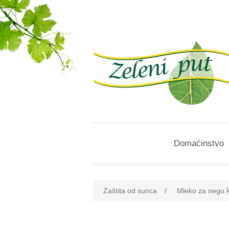
Domaćinstvo
Naziv atributa
vre
Zaštita od sunca
/
Mleko za negu 