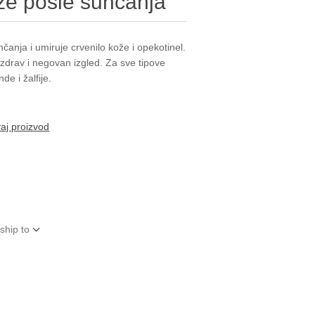
že posle sunčanja
nčanja i umiruje crvenilo kože i opekotinel.
 zdrav i negovan izgled. Za sve tipove
de i žalfije.
vaj proizvod
ship to