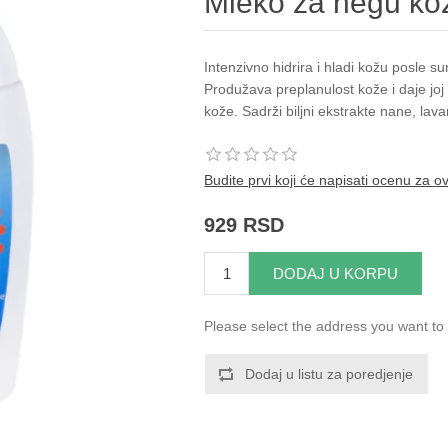
Mleko za negu ko
Intenzivno hidrira i hladi kožu posle su
Produžava preplanulost kože i daje joj
kože. Sadrži biljni ekstrakte nane, lavan
Budite prvi koji će napisati ocenu za o
929 RSD
DODAJ U KORPU
Please select the address you want to 
Dodaj u listu za poredjenje