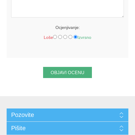
Ocjenjivanje:
Loše
Izvrsno
OBJAVI OCENU
Pozovite
Pišite